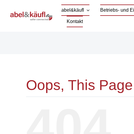
Skip
abel&käufl
Betriebs- und 
to
Kontakt
content
Oops, This Page
404