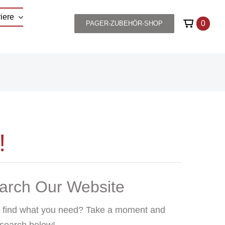
iere
0
PAGER-ZUBEHÖR-SHOP
!
arch Our Website
t find what you need? Take a moment and
 search below!