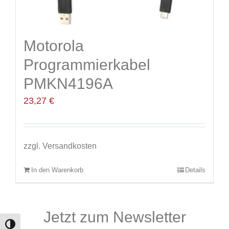
Motorola
Programmierkabel
PMKN4196A
23,27
€
zzgl.
Versandkosten
In den Warenkorb
Details
Jetzt zum Newsletter
Toggle High Contrast