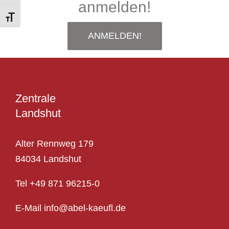
anmelden!
Toggle Font size
ANMELDEN!
Zentrale
Landshut
Alter Rennweg 179
84034 Landshut
Tel
+49 871 96215-0
E-Mail info@abel-kaeufl.de