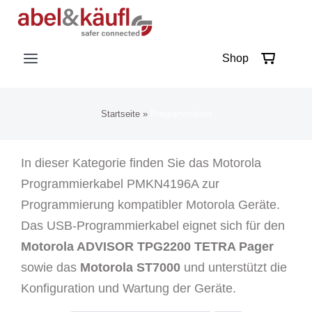
Skip
to
content
Shop
Toggle
Navigation
abel&käufl
Startseite
»
Programmieren
Betriebs- und Einsatz-Kommunikation
In dieser Kategorie finden Sie das Motorola
Programmierkabel PMKN4196A zur
Rückfall-Kommunikation
Programmierung kompatibler Motorola Geräte.
Das USB-Programmierkabel eignet sich für den
Motorola ADVISOR TPG2200 TETRA Pager
Karriere
sowie das
Motorola ST7000
und unterstützt die
Konfiguration und Wartung der Geräte.
Kontakt