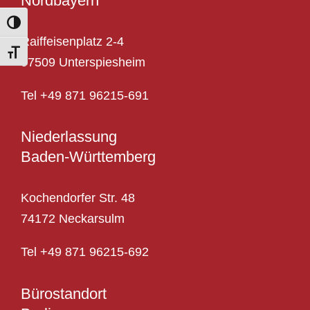
Nordbayern
Toggle High Contrast
Raiffeisenplatz 2-4
Toggle Font size
97509 Unterspiesheim
Tel
+
49 871 96215-691
Niederlassung
Baden-Württemberg
Kochendorfer Str. 48
74172 Neckarsulm
Tel
+49 871 96215-692
Bürostandort