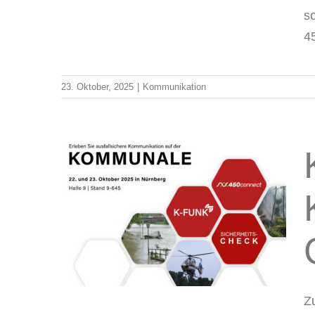
s
45
23. Oktober, 2025
|
Kommunikation
025:
 für
nden
er
Z