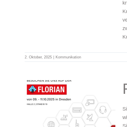
k
K
ve
z
K
2. Oktober, 2025
|
Kommunikation
S
25
w
S