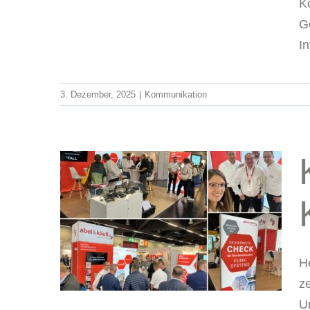
K
G
In
3. Dezember, 2025
|
Kommunikation
025:
 im
H
z
U