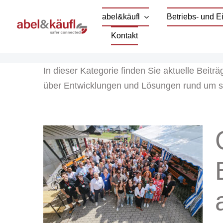
Skip
abel&käufl
Betriebs- und 
to
Kontakt
content
In dieser Kategorie finden Sie aktuelle Beitr
über Entwicklungen und Lösungen rund um si
unft
r
ei