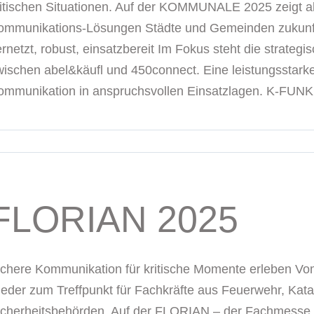
ritischen Situationen. Auf der KOMMUNALE 2025 zeigt ab
ommunikations-Lösungen Städte und Gemeinden zukunfts
rnetzt, robust, einsatzbereit Im Fokus steht die strategi
wischen abel&käufl und 450connect. Eine leistungsstark
ommunikation in anspruchsvollen Einsatzlagen. K-FUNK, e
FLORIAN 2025
ichere Kommunikation für kritische Momente erleben Vom
ieder zum Treffpunkt für Fachkräfte aus Feuerwehr, Kata
icherheitsbehörden. Auf der FLORIAN – der Fachmesse fü