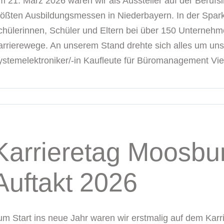
m 21. März 2026 waren wir als Aussteller auf der Berufs
rößten Ausbildungsmessen in Niederbayern. In der Spark
chülerinnen, Schüler und Eltern bei über 150 Unterneh
arrierewege. An unserem Stand drehte sich alles um uns
ystemelektroniker/-in Kaufleute für Büromanagement Viele
Karrieretag Moosbur
Auftakt 2026
um Start ins neue Jahr waren wir erstmalig auf dem Karr