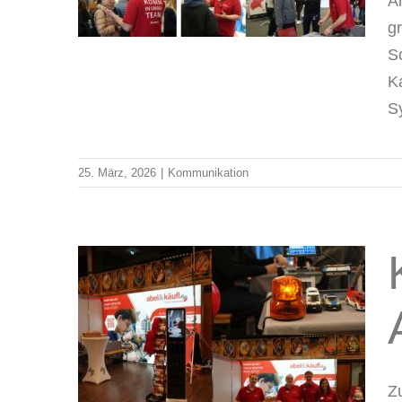
elt
A
g
S
K
S
25. März, 2026
|
Kommunikation
takt
Z