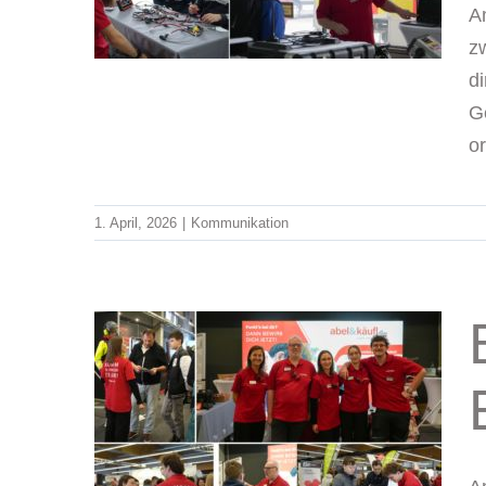
A
z
d
G
or
1. April, 2026
|
Kommunikation
sse
 Ein
re