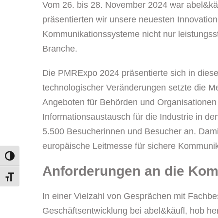
Vom 26. bis 28. November 2024 war abel&käuf
präsentierten wir unsere neuesten Innovation
Kommunikationssysteme nicht nur leistungssta
Branche.
Die PMRExpo 2024 präsentierte sich in diesem 
technologischer Veränderungen setzte die M
Angeboten für Behörden und Organisationen 
Informationsaustausch für die Industrie in 
5.500 Besucherinnen und Besucher an. Damit 
europäische Leitmesse für sichere Kommunik
Toggle High Contrast
Anforderungen an die Ko
Toggle Font size
In einer Vielzahl von Gesprächen mit Fachbe
Geschäftsentwicklung bei abel&käufl, hob he