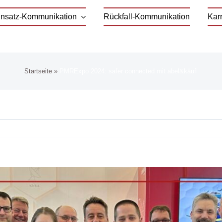
Einsatz-Kommunikation
Rückfall-Kommunikation
Karr
Startseite
»
PMRExpo 2024: safer connected mit abel&käufl