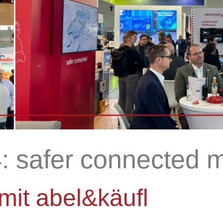
safer connected mi
mit abel&käufl