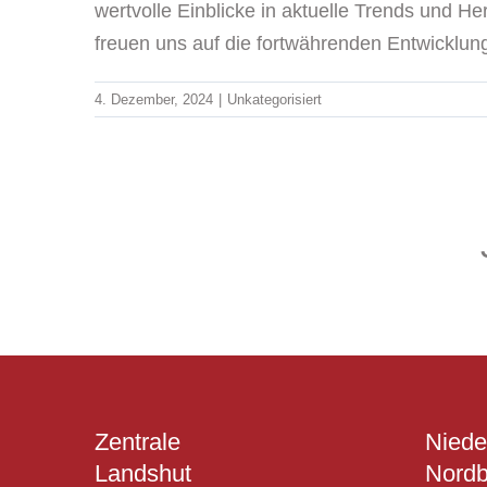
wertvolle Einblicke in aktuelle Trends und 
freuen uns auf die fortwährenden Entwicklun
4. Dezember, 2024
|
Unkategorisiert
Zentrale
Niede
Landshut
Nordb