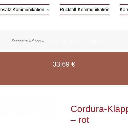
Einsatz-Kommunikation
Rückfall-Kommunikation
Karr
Startseite
»
Shop
»
Cordura-Klapptasche mit farbiger Naht – rot
33,69
€
Cordura-Klapp
– rot