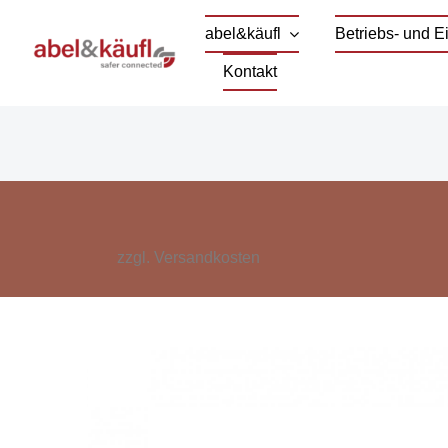
Skip
abel&käufl
Betriebs- und 
to
Kontakt
content
zzgl.
Versandkosten