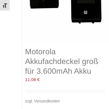
Toggle Font size
Motorola
Akkufachdeckel groß
für 3.600mAh Akku
11,08
€
zzgl.
Versandkosten