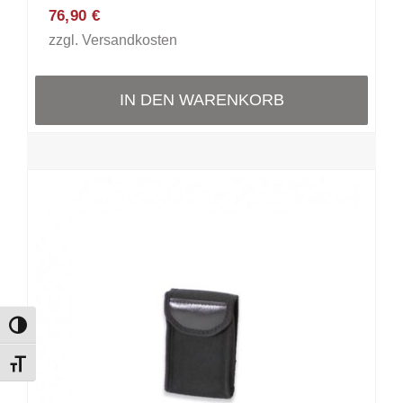
76,90
€
zzgl.
Versandkosten
IN DEN WARENKORB
Toggle High Contrast
Toggle Font size